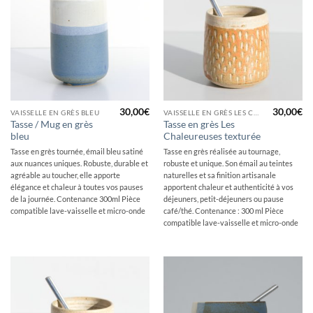
30,00
€
30,00
€
VAISSELLE EN GRÈS BLEU
VAISSELLE EN GRÈS LES CHALEUREUSES
Tasse / Mug en grès
Tasse en grès Les
bleu
Chaleureuses texturée
Tasse en grès tournée, émail bleu satiné
Tasse en grès réalisée au tournage,
aux nuances uniques. Robuste, durable et
robuste et unique. Son émail au teintes
agréable au toucher, elle apporte
naturelles et sa finition artisanale
élégance et chaleur à toutes vos pauses
apportent chaleur et authenticité à vos
de la journée. Contenance 300ml Pièce
déjeuners, petit-déjeuners ou pause
compatible lave-vaisselle et micro-onde
café/thé. Contenance : 300 ml Pièce
compatible lave-vaisselle et micro-onde