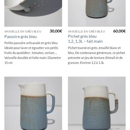
30,00
€
60,00
€
VAISSELLE EN GRÈS BLEU
VAISSELLE EN GRÈS BLEU
Pichet grès bleu
Passoire grès bleu
1,2_1,3L – fait main
Petite passoire artisanale en grès bleu
Pichet tourné en grès, émaillé blanc et
idéale pour laver et égoutter vos petits
bleu. De contenance généreuse, ce pichet
fruits du quotidien : tomates, cerises ...
présente un jeu de texture d'émail et de
Vaisselle durable et faite main. Diametre
gravure. Environ 1,2 à 1.3L
15 cm