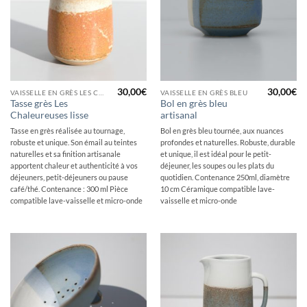
30,00
€
30,00
€
VAISSELLE EN GRÈS LES CHALEUREUSES
VAISSELLE EN GRÈS BLEU
Tasse grès Les
Bol en grès bleu
Chaleureuses lisse
artisanal
Tasse en grès réalisée au tournage,
Bol en grès bleu tournée, aux nuances
robuste et unique. Son émail au teintes
profondes et naturelles. Robuste, durable
naturelles et sa finition artisanale
et unique, il est idéal pour le petit-
apportent chaleur et authenticité à vos
déjeuner, les soupes ou les plats du
déjeuners, petit-déjeuners ou pause
quotidien. Contenance 250ml, diamètre
café/thé. Contenance : 300 ml Pièce
10 cm Céramique compatible lave-
compatible lave-vaisselle et micro-onde
vaisselle et micro-onde