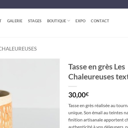
T
GALERIE
STAGES
BOUTIQUE
EXPO
CONTACT
S CHALEUREUSES
Tasse en grès Les
Chaleureuses tex
30,00
€
Tasse en grès réalisée au tourn
unique. Son émail au teintes na
finition artisanale apportent c
authenticité à vos déjeuners, 