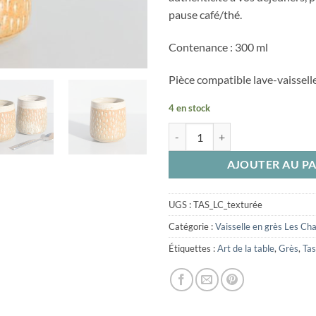
pause café/thé.
Contenance : 300 ml
Pièce compatible lave-vaissell
4 en stock
quantité de Tasse en grès Les Cha
AJOUTER AU PA
UGS :
TAS_LC_texturée
Catégorie :
Vaisselle en grès Les Ch
Étiquettes :
Art de la table
,
Grès
,
Ta