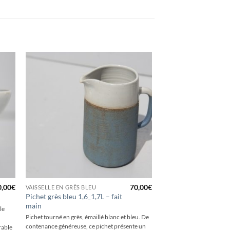
+
0,00
€
70,00
€
VAISSELLE EN GRÈS BLEU
Pichet grès bleu 1,6_1,7L – fait
main
le
Pichet tourné en grès, émaillé blanc et bleu. De
contenance généreuse, ce pichet présente un
urable