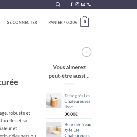
0
SE CONNECTER
PANIER /
0,00
€
Vous aimerez
peut-être aussi…
turée
Tasse grès Les
Chaleureuses
lisse
age, robuste et
30,00
€
turelles et sa
Beurrier à eau
haleur et
grès Les
Chaleureuses
petit-déjeuners ou