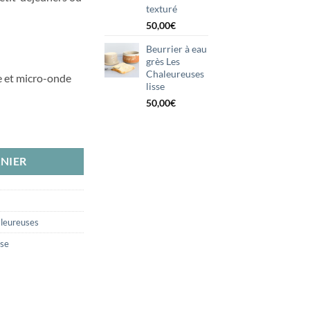
texturé
50,00
€
Beurrier à eau
grès Les
Chaleureuses
e et micro-onde
lisse
50,00
€
leureuses texturée
NIER
aleureuses
sse