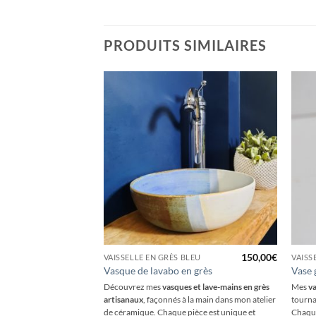
PRODUITS SIMILAIRES
+
+
50,00
€
150,00
€
LEU
VAISSELLE EN GRÈS BLEU
VAISS
 bleu
Vasque de lavabo en grès
Vase 
Découvrez mes
vasques et lave-mains en grès
Mes
va
ès bleu, idéal pour
artisanaux
, façonnés à la main dans mon atelier
tourna
is avec élégance.
de céramique. Chaque pièce est unique et
Chaque