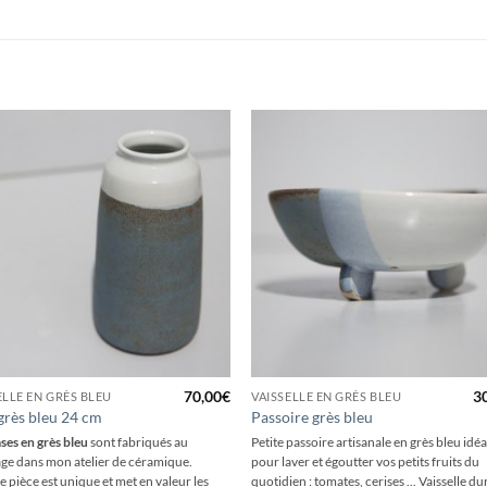
+
70,00
€
3
ELLE EN GRÈS BLEU
VAISSELLE EN GRÈS BLEU
grès bleu 24 cm
Passoire grès bleu
ses en grès bleu
sont fabriqués au
Petite passoire artisanale en grès bleu idéa
ge dans mon atelier de céramique.
pour laver et égoutter vos petits fruits du
 pièce est unique et met en valeur les
quotidien : tomates, cerises ... Vaisselle d