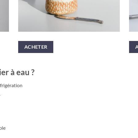
ACHETER
er à eau ?
frigération
r
ble