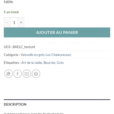
table.
5 en stock
quantité de Beurrier à eau grès Les Chaleureuses texturé
AJOUTER AU PANIER
UGS :
BAELC_texturé
Catégorie :
Vaisselle en grès Les Chaleureuses
Étiquettes :
Art de la table
,
Beurrier
,
Grès
DESCRIPTION