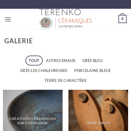
Passer
au
contenu
0
GALERIE
TOUT
AUTRES EMAUX
GRÈS BLEU
GRÈS LES CHALEUREUSES
PORCELAINE BLEUE
TERRE DE CARACTÈRE
CRÉATIONS CÉRAMIQUES
SUR COMMANDE
TERRE BRUTE