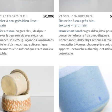
+
50,00
€
5
SELLE EN GRÈS BLEU
VAISSELLE EN GRÈS BLEU
ier à eau grès bleu lisse –
Beurrier à eau grès bleu
main
texturé – fait main
er artisanal
en grès bleu, idéal pour
Beurrier artisanal
en grès bleu, idéal pou
ver le beurre frais avec élégance.
conserver le beurre frais avec élégance.
nance : 200/250g Façonné à la main dans
Contenance : 200/250g Façonné à la mai
telier à Vannes, chaque pièce unique
mon atelier à Vannes, chaque pièce uniq
te une touche authentique et artisanale à
apporte une touche authentique et artisa
table.
votre table.