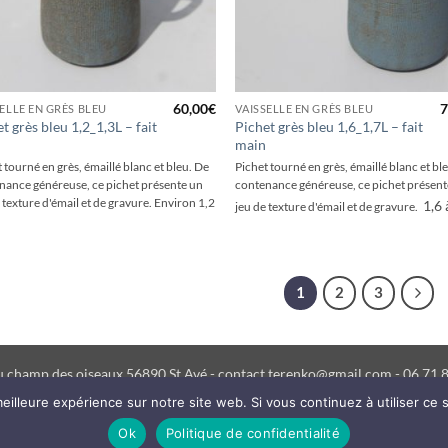
+
60,00
€
7
SELLE EN GRÈS BLEU
VAISSELLE EN GRÈS BLEU
t grès bleu 1,2_1,3L – fait
Pichet grès bleu 1,6_1,7L – fait
main
 tourné en grès, émaillé blanc et bleu. De
Pichet tourné en grès, émaillé blanc et bl
nance généreuse, ce pichet présente un
contenance généreuse, ce pichet présent
 texture d'émail et de gravure. Environ 1,2
1,6 
jeu de texture d'émail et de gravure.
1
2
3
 champ des oiseaux 56890 St Avé - contact.terenko@gmail.com - 06 71 8
eilleure expérience sur notre site web. Si vous continuez à utiliser ce
CONDITIONS GÉNÉRALES DE VENTES
MENTIONS LÉGALES
RECAPTCH
Ok
Politique de confidentialité
Copyright 2026 ©
Terenko