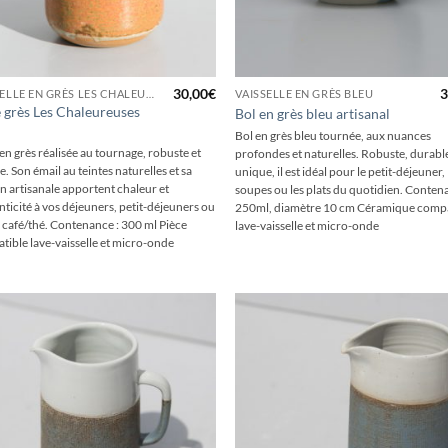
+
30,00
€
3
VAISSELLE EN GRÈS LES CHALEUREUSES
VAISSELLE EN GRÈS BLEU
e grès Les Chaleureuses
Bol en grès bleu artisanal
Bol en grès bleu tournée, aux nuances
en grès réalisée au tournage, robuste et
profondes et naturelles. Robuste, durable
. Son émail au teintes naturelles et sa
unique, il est idéal pour le petit-déjeuner, 
on artisanale apportent chaleur et
soupes ou les plats du quotidien. Conte
ticité à vos déjeuners, petit-déjeuners ou
250ml, diamètre 10 cm Céramique compa
 café/thé. Contenance : 300 ml Pièce
lave-vaisselle et micro-onde
tible lave-vaisselle et micro-onde