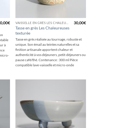
+
0,00
€
30,00
€
VAISSELLE EN GRÈS LES CHALEUREUSES
Tasse en grès Les Chaleureuses
texturée
aux
Tasse en grès réalisée au tournage, robuste et
réable
unique. Son émail au teintes naturelles et sa
eur à
finition artisanale apportent chaleur et
ance
authenticité à vos déjeuners, petit-déjeuners ou
 micro-
pause café/thé. Contenance : 300 ml Pièce
compatible lave-vaisselle et micro-onde