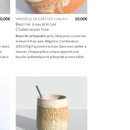
+
0,00
€
50,00
€
VAISSELLE EN GRÈS LES CHALEUREUSES
Beurrier à eau grès Les
Chaleureuses lisse
r
Beurrier artisanal
en grès, idéal pour conserver
le beurre frais avec élégance. Contenance :
n dans
200/250g Façonné à la main dans mon atelier à
ue
Vannes, chaque pièce unique apporte une
nale à
touche authentique et artisanale à votre table.