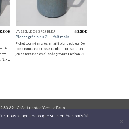
+
0,00
€
80,00
€
VAISSELLE EN GRÈS BLEU
Pichet grès bleu 2L – fait main
Pichet tourné en grès, émaillé blanc et bleu. De
eu. De
contenance généreuse, ce pichet présente un
e un
jeu de texture d'émail et de gravure Environ 2L
à 1.7L
2 80 89 - Crédit photos Yves Le Brun
 site, nous supposerons que vous en êtes satisfait.
A