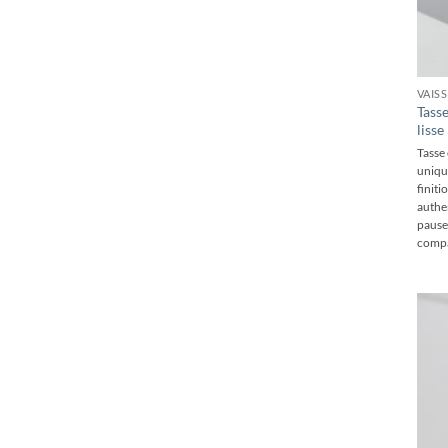
+
Tass
lisse
Tasse 
unique
finiti
authen
pause
compa