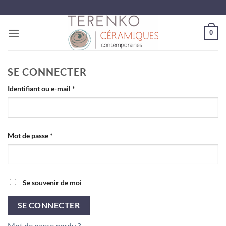
Passer
au
contenu
0
SE CONNECTER
Obligatoire
Identifiant ou e-mail
*
Obligatoire
Mot de passe
*
Se souvenir de moi
SE CONNECTER
Mot de passe perdu ?