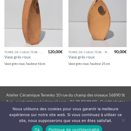
120,00
€
90,00
€
TERRE DE CARACTÈRE - PIÈCE DÉCORATIVE GRÈS
TERRE DE CARACTÈRE - PIÈCE DÉCORATIVE GRÈS
Vase grès roux
Vase grès roux
Vase grès roux, hauteur 41cm
Vase grès roux, hauteur 25 cm
Atelier Céramique Terenko 10 rue du champ des oiseaux 56890 St
Avé - contact.terenko@gmail.com - 06 71 82 80 89 - Crédit photos
Yves Le Brun
Nous utilisons des cookies pour vous garantir la meilleure
expérience sur notre site web. Si vous continuez à utiliser ce
CONDITIONS GÉNÉRALES DE VENTES
MENTIONS LÉGALES
site, nous supposerons que vous en êtes satisfait.
RECAPTCHA
Ok
Politique de confidentialité