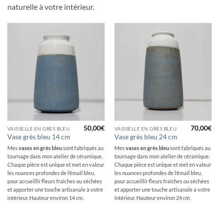
naturelle à votre intérieur.
50,00
€
70,00
€
VAISSELLE EN GRÈS BLEU
VAISSELLE EN GRÈS BLEU
Vase grès bleu 14 cm
Vase grès bleu 24 cm
Mes
vases en grès bleu
sont fabriqués au
Mes
vases en grès bleu
sont fabriqués au
tournage dans mon atelier de céramique.
tournage dans mon atelier de céramique.
Chaque pièce est unique et met en valeur
Chaque pièce est unique et met en valeur
les nuances profondes de l’émail bleu,
les nuances profondes de l’émail bleu,
pour accueillir fleurs fraîches ou séchées
pour accueillir fleurs fraîches ou séchées
et apporter une touche artisanale à votre
et apporter une touche artisanale à votre
intérieur. Hauteur environ 14 cm.
intérieur. Hauteur environ 24 cm.