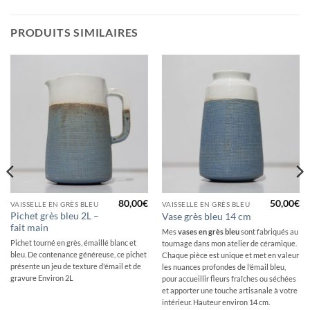
PRODUITS SIMILAIRES
80,00
€
50,00
€
VAISSELLE EN GRÈS BLEU
VAISSELLE EN GRÈS BLEU
Pichet grès bleu 2L –
Vase grès bleu 14 cm
fait main
Mes
vases en grès bleu
sont fabriqués au
Pichet tourné en grès, émaillé blanc et
tournage dans mon atelier de céramique.
bleu. De contenance généreuse, ce pichet
Chaque pièce est unique et met en valeur
présente un jeu de texture d'émail et de
les nuances profondes de l’émail bleu,
gravure Environ 2L
pour accueillir fleurs fraîches ou séchées
et apporter une touche artisanale à votre
intérieur. Hauteur environ 14 cm.