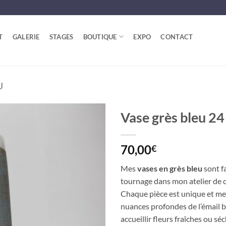
T
GALERIE
STAGES
BOUTIQUE
EXPO
CONTACT
U
Vase grès bleu 2
70,00
€
Mes
vases en grès bleu
sont f
tournage dans mon atelier de 
Chaque pièce est unique et met
nuances profondes de l’émail b
accueillir fleurs fraîches ou sé