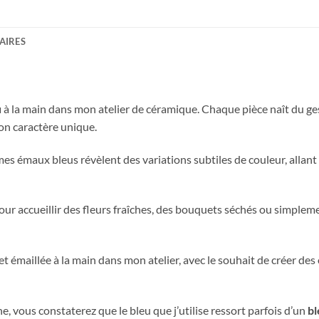
AIRES
u
à la main dans mon atelier de céramique. Chaque pièce naît du ges
son caractère unique.
 mes émaux bleus révèlent des variations subtiles de couleur, alla
ur accueillir des fleurs fraîches, des bouquets séchés ou simple
 et émaillée à la main dans mon atelier, avec le souhait de créer d
e, vous constaterez que le bleu que j’utilise ressort parfois d’un
bl