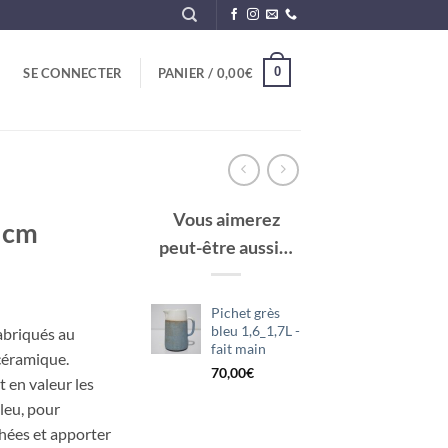
0
SE CONNECTER
PANIER /
0,00
€
Vous aimerez
4 cm
peut-être aussi…
Pichet grès
bleu 1,6_1,7L -
abriqués au
fait main
céramique.
70,00
€
 en valeur les
leu, pour
chées et apporter