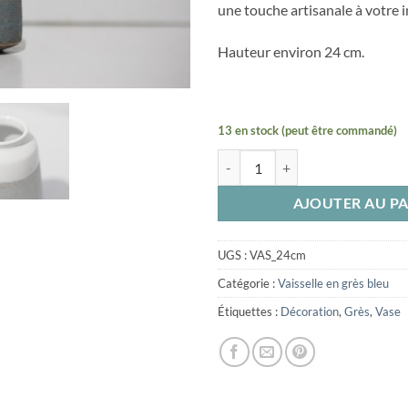
une touche artisanale à votre i
Hauteur environ 24 cm.
13 en stock (peut être commandé)
quantité de Vase grès bleu 24 cm
AJOUTER AU PA
UGS :
VAS_24cm
Catégorie :
Vaisselle en grès bleu
Étiquettes :
Décoration
,
Grès
,
Vase